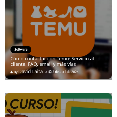
Software
Cómo contactar con Temu: Servicio al
cliente, FAQ, email y más vías
David Laita
3 de abril de 2024
By