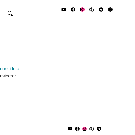
🔍
nsiderar.