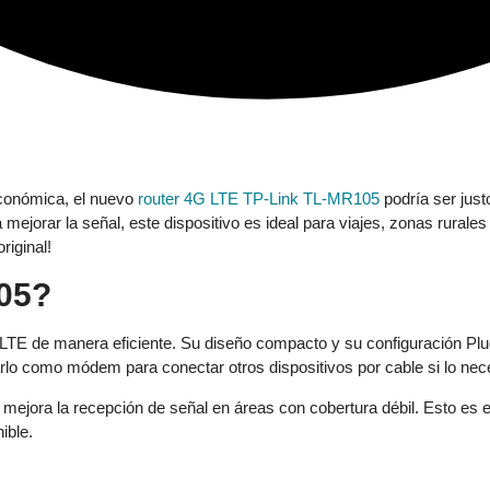
 económica, el nuevo
router 4G LTE TP-Link TL-MR105
podría ser jus
jorar la señal, este dispositivo es ideal para viajes, zonas rurales 
riginal!
105?
LTE de manera eficiente. Su diseño compacto y su configuración Plug&
lo como módem para conectar otros dispositivos por cable si lo nece
jora la recepción de señal en áreas con cobertura débil. Esto es esp
ible.