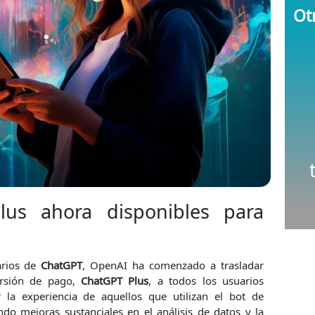
Otr
lus ahora disponibles para
arios de
ChatGPT
, OpenAI ha comenzado a trasladar
ersión de pago,
ChatGPT Plus
, a todos los usuarios
 la experiencia de aquellos que utilizan el bot de
iendo mejoras sustanciales en el análisis de datos y la