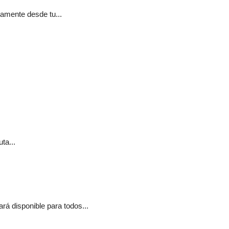
tamente desde tu...
ta...
á disponible para todos...