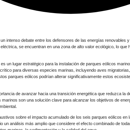
 un intenso debate entre los defensores de las energías renovables 
d eléctrica, se encuentran en una zona de alto valor ecológico, lo qu
, es un lugar estratégico para la instalación de parques eólicos mari
 crítico para diversas especies marinas, incluyendo aves migratoria
os parques eólicos podrían alterar significativamente estos ecosiste
portancia de avanzar hacia una transición energética que reduzca la 
marinos son una solución clave para alcanzar los objetivos de energ
mbiental.
exhaustivos sobre el impacto acumulado de los seis parques eólicos e
o un análisis más amplio que considere el efecto combinado de todas l
ntes marinas, la sedimentación y la calidad del agua.