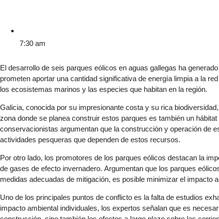
7:30 am
El desarrollo de seis parques eólicos en aguas gallegas ha generado
prometen aportar una cantidad significativa de energía limpia a la re
los ecosistemas marinos y las especies que habitan en la región.
Galicia, conocida por su impresionante costa y su rica biodiversidad
zona donde se planea construir estos parques es también un hábitat
conservacionistas argumentan que la construcción y operación de est
actividades pesqueras que dependen de estos recursos.
Por otro lado, los promotores de los parques eólicos destacan la im
de gases de efecto invernadero. Argumentan que los parques eólicos 
medidas adecuadas de mitigación, es posible minimizar el impacto a
Uno de los principales puntos de conflicto es la falta de estudios 
impacto ambiental individuales, los expertos señalan que es necesari
construcción, sino también los efectos a largo plazo sobre las corrie