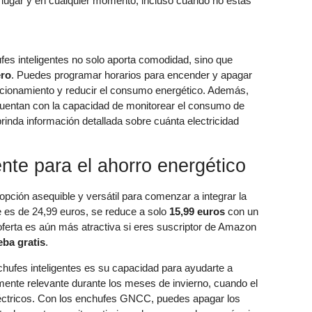
r lugar y en cualquier momento, incluso cuando no estás
fes inteligentes no solo aporta comodidad, sino que
ero
. Puedes programar horarios para encender y apagar
funcionamiento y reducir el consumo energético. Además,
uentan con la capacidad de monitorear el consumo de
brinda información detallada sobre cuánta electricidad
nte para el ahorro energético
pción asequible y versátil para comenzar a integrar la
 es de 24,99 euros, se reduce a solo
15,99 euros
con un
ferta es aún más atractiva si eres suscriptor de Amazon
eba gratis
.
hufes inteligentes es su capacidad para ayudarte a
mente relevante durante los meses de invierno, cuando el
eléctricos. Con los enchufes GNCC, puedes apagar los