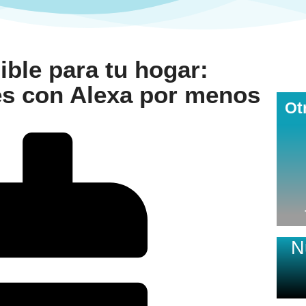
ble para tu hogar:
es con Alexa por menos
Ot
N