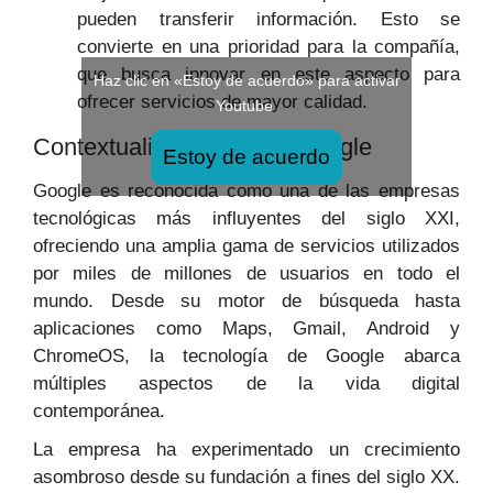
pueden transferir información. Esto se
convierte en una prioridad para la compañía,
que busca innovar en este aspecto para
Haz clic en «Estoy de acuerdo» para activar
ofrecer servicios de mayor calidad.
Youtube
Contextualización sobre Google
Estoy de acuerdo
Google es reconocida como una de las empresas
tecnológicas más influyentes del siglo XXI,
ofreciendo una amplia gama de servicios utilizados
por miles de millones de usuarios en todo el
mundo. Desde su motor de búsqueda hasta
aplicaciones como Maps, Gmail, Android y
ChromeOS, la tecnología de Google abarca
múltiples aspectos de la vida digital
contemporánea.
La empresa ha experimentado un crecimiento
asombroso desde su fundación a fines del siglo XX.