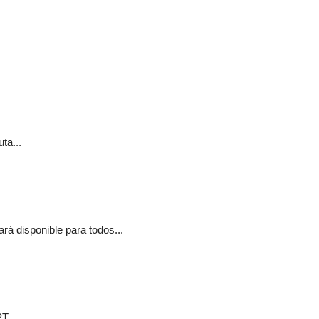
ta...
á disponible para todos...
T...