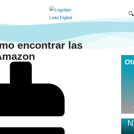

mo encontrar las
 Amazon
Ot
N