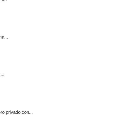
a...
...
o privado con...