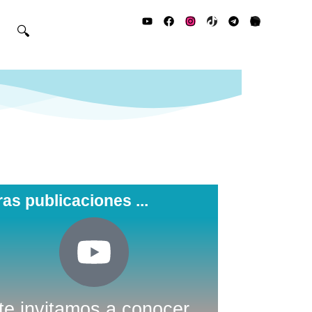
🔍
ras publicaciones ...
te invitamos a conocer