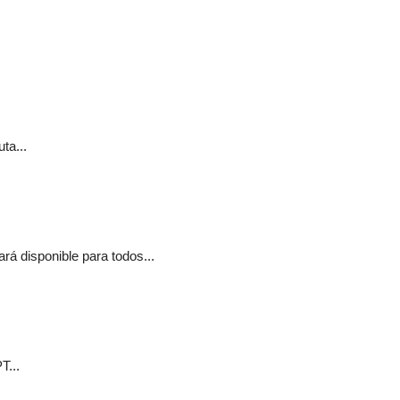
ta...
á disponible para todos...
T...