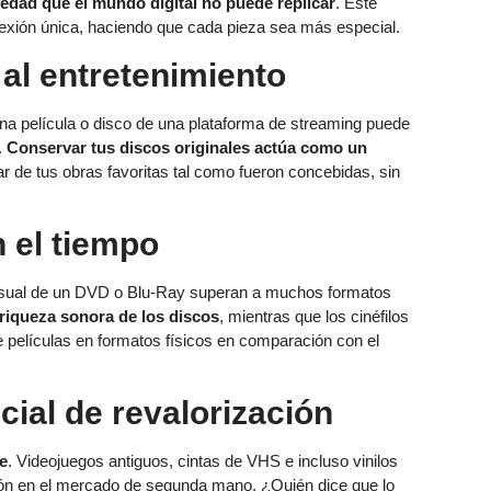
edad que el mundo digital no puede replicar
. Este
nexión única, haciendo que cada pieza sea más especial.
al entretenimiento
 una película o disco de una plataforma de streaming puede
.
Conservar tus discos originales actúa como un
r de tus obras favoritas tal como fueron concebidas, sin
 el tiempo
 visual de un DVD o Blu-Ray superan a muchos formatos
riqueza sonora de los discos
, mientras que los cinéfilos
de películas en formatos físicos en comparación con el
ial de revalorización
e
. Videojuegos antiguos, cintas de VHS e incluso vinilos
ón en el mercado de segunda mano. ¿Quién dice que lo