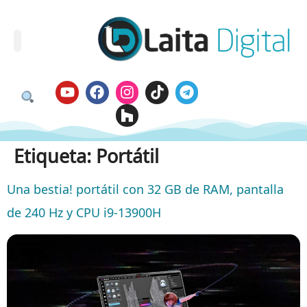
Etiqueta:
Portátil
Una bestia! portátil con 32 GB de RAM, pantalla
de 240 Hz y CPU i9-13900H