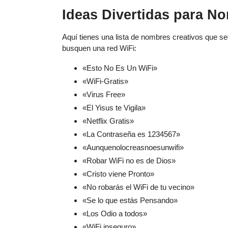
Ideas Divertidas para N
Aquí tienes una lista de nombres creativos que 
busquen una red WiFi:
«Esto No Es Un WiFi»
«WiFi-Gratis»
«Virus Free»
«El Yisus te Vigila»
«Netflix Gratis»
«La Contraseña es 1234567»
«Aunquenolocreasnoesunwifi»
«Robar WiFi no es de Dios»
«Cristo viene Pronto»
«No robarás el WiFi de tu vecino»
«Se lo que estás Pensando»
«Los Odio a todos»
«WiFi inseguro»