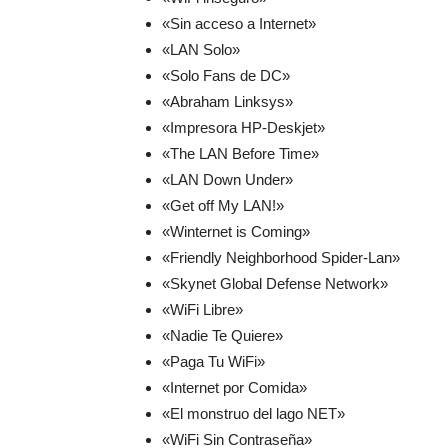
«Sin acceso a Internet»
«LAN Solo»
«Solo Fans de DC»
«Abraham Linksys»
«Impresora HP-Deskjet»
«The LAN Before Time»
«LAN Down Under»
«Get off My LAN!»
«Winternet is Coming»
«Friendly Neighborhood Spider-Lan»
«Skynet Global Defense Network»
«WiFi Libre»
«Nadie Te Quiere»
«Paga Tu WiFi»
«Internet por Comida»
«El monstruo del lago NET»
«WiFi Sin Contraseña»