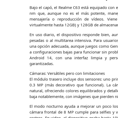
Bajo el capó, el Realme C63 está equipado con e
nm que, aunque no es el más potente, maneja
mensajería o reproducción de vídeos. Vi
virtualmente hasta 12GB) y 128GB de almacenam
En uso diario, el dispositivo responde bien, aun
pesadas o al multitarea intensiva. Para usuar
una opción adecuada, aunque juegos como Gensh
a configuraciones bajas para funcionar sin prob
Android 14, con una interfaz limpia y pers
garantizadas.
Cámaras: Versátiles pero con limitaciones
El módulo trasero incluye dos sensores: uno pri
0.3 MP (más decorativo que funcional). La cám
natural, ofreciendo colores equilibrados y detal
baja notablemente, con imágenes que pierden nit
El modo nocturno ayuda a mejorar un poco los r
cámara frontal de 8 MP cumple para selfies y 
rostros. En video, el dispositivo graba hasta 1