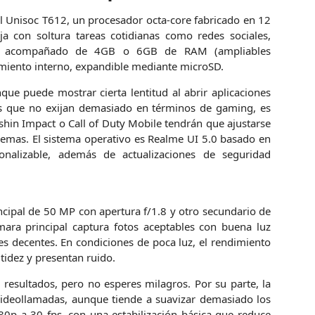
l Unisoc T612, un procesador octa-core fabricado en 12
 con soltura tareas cotidianas como redes sociales,
ene acompañado de 4GB o 6GB de RAM (ampliables
iento interno, expandible mediante microSD.
que puede mostrar cierta lentitud al abrir aplicaciones
ios que no exijan demasiado en términos de gaming, es
in Impact o Call of Duty Mobile tendrán que ajustarse
lemas. El sistema operativo es Realme UI 5.0 basado en
onalizable, además de actualizaciones de seguridad
ncipal de 50 MP con apertura f/1.8 y otro secundario de
ara principal captura fotos aceptables con buena luz
les decentes. En condiciones de poca luz, el rendimiento
idez y presentan ruido.
esultados, pero no esperes milagros. Por su parte, la
videollamadas, aunque tiende a suavizar demasiado los
080p a 30 fps, con una estabilización básica que reduce