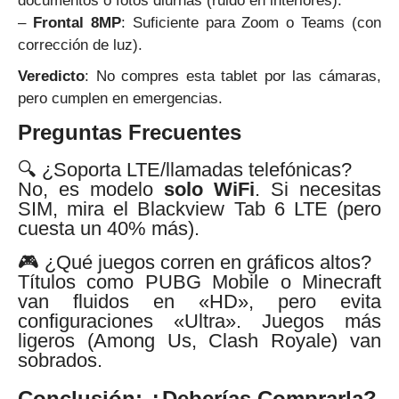
documentos o fotos diurnas (ruido en interiores).
–
Frontal 8MP
: Suficiente para Zoom o Teams (con
corrección de luz).
Veredicto
: No compres esta tablet por las cámaras,
pero cumplen en emergencias.
Preguntas Frecuentes
🔍 ¿Soporta LTE/llamadas telefónicas?
No, es modelo
solo WiFi
. Si necesitas
SIM, mira el Blackview Tab 6 LTE (pero
cuesta un 40% más).
🎮 ¿Qué juegos corren en gráficos altos?
Títulos como PUBG Mobile o Minecraft
van fluidos en «HD», pero evita
configuraciones «Ultra». Juegos más
ligeros (Among Us, Clash Royale) van
sobrados.
Conclusión: ¿Deberías Comprarla?