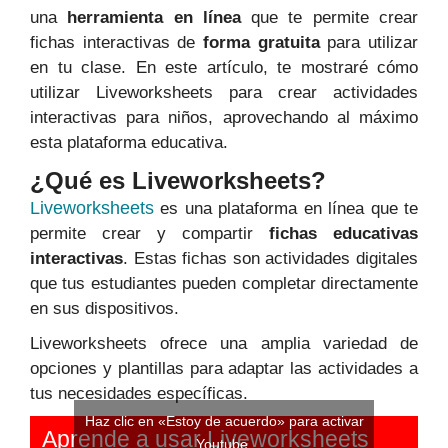
una
herramienta en línea
que te permite crear
fichas interactivas de
forma gratuita
para utilizar
en tu clase. En este artículo, te mostraré cómo
utilizar Liveworksheets para crear actividades
interactivas para niños, aprovechando al máximo
esta plataforma educativa.
¿Qué es Liveworksheets?
Liveworksheets
es una plataforma en línea que te
permite crear y compartir
fichas educativas
interactivas
. Estas fichas son actividades digitales
que tus estudiantes pueden completar directamente
en sus dispositivos.
Liveworksheets ofrece una amplia variedad de
opciones y plantillas para adaptar las actividades a
tus necesidades específicas.
Haz clic en «Estoy de acuerdo» para activar
Aprende a usar Liveworksheets
Youtube