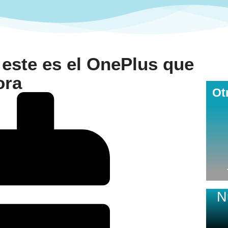
este es el OnePlus que
ora
Ot
N