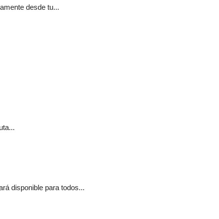
tamente desde tu...
ta...
á disponible para todos...