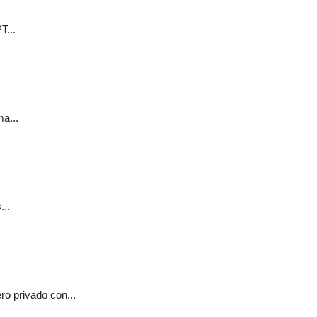
T...
a...
...
o privado con...