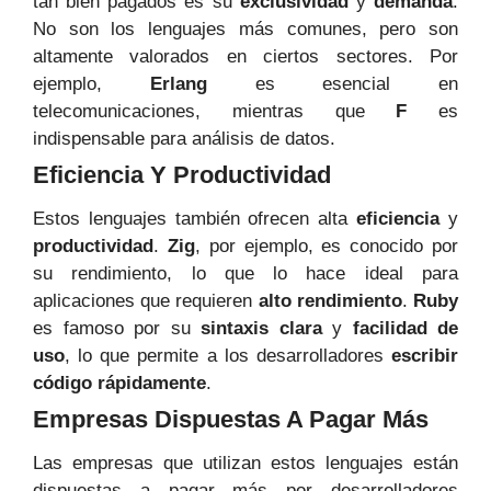
tan bien pagados es su
exclusividad
y
demanda
.
No son los lenguajes más comunes, pero son
altamente valorados en ciertos sectores. Por
ejemplo,
Erlang
es esencial en
telecomunicaciones, mientras que
F
es
indispensable para análisis de datos.
Eficiencia Y Productividad
Estos lenguajes también ofrecen alta
eficiencia
y
productividad
.
Zig
, por ejemplo, es conocido por
su rendimiento, lo que lo hace ideal para
aplicaciones que requieren
alto rendimiento
.
Ruby
es famoso por su
sintaxis clara
y
facilidad de
uso
, lo que permite a los desarrolladores
escribir
código rápidamente
.
Empresas Dispuestas A Pagar Más
Las empresas que utilizan estos lenguajes están
dispuestas a pagar más por desarrolladores