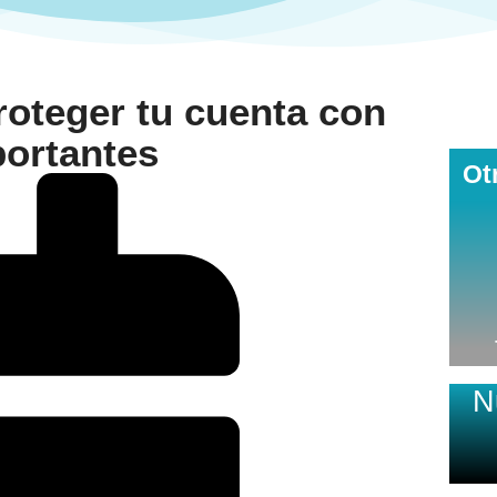
roteger tu cuenta con
portantes
Ot
N