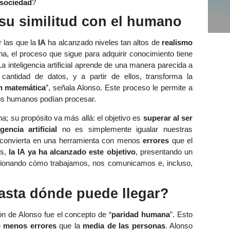
sociedad
?
y su similitud con el humano
 las que la
IA
ha alcanzado niveles tan altos de
realismo
a, el proceso que sigue para adquirir conocimiento tiene
 inteligencia artificial aprende de una manera parecida a
ntidad de datos, y a partir de ellos, transforma la
n matemática
”, señala Alonso. Este proceso le permite a
os humanos podían procesar.
na; su propósito va más allá: el objetivo es
superar al ser
encia artificial
no es simplemente igualar nuestras
 convierta en una herramienta con menos
errores
que el
os,
la IA ya ha alcanzado este objetivo
, presentando un
ionando cómo trabajamos, nos comunicamos e, incluso,
asta dónde puede llegar?
n de Alonso fue el concepto de “
paridad humana
”. Esto
e
menos errores
que la
media de las personas
. Alonso