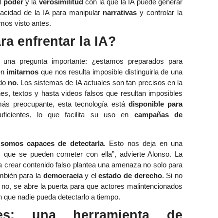
l
poder
y la
verosimilitud
con la que la IA puede generar
pacidad de la IA para manipular
narrativas
y controlar la
os visto antes.
a enfrentar la IA?
ge una pregunta importante: ¿estamos preparados para
en
imitarnos
que nos resulta imposible distinguirla de una
ndo
no
. Los sistemas de IA actuales son tan precisos en la
es, textos y hasta videos falsos que resultan imposibles
 más preocupante, esta tecnología está
disponible para
ficientes, lo que facilita su uso en
campañas de
somos capaces de detectarla
. Esto nos deja en una
os que se pueden cometer con ella”, advierte Alonso. La
ara crear contenido falso plantea una amenaza no solo para
mbién para la
democracia
y el
estado de derecho
. Si no
e no, se abre la puerta para que actores malintencionados
n que nadie pueda detectarlo a tiempo.
es: una herramienta de