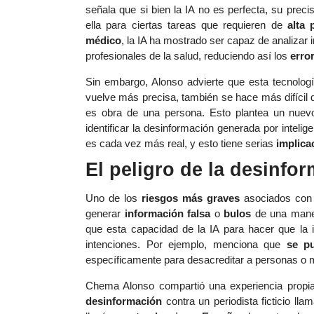
señala que si bien la IA no es perfecta, su prec
ella para ciertas tareas que requieren de
alta 
médico
, la IA ha mostrado ser capaz de analizar 
profesionales de la salud, reduciendo así los
erro
Sin embargo, Alonso advierte que esta tecnolog
vuelve más precisa, también se hace más difícil d
es obra de una persona. Esto plantea un nuev
identificar la desinformación generada por intelige
es cada vez más real, y esto tiene serias
implica
El peligro de la desinfo
Uno de los
riesgos más graves
asociados con 
generar
información falsa
o
bulos
de una maner
que esta capacidad de la IA para hacer que la
intenciones. Por ejemplo, menciona que
se p
específicamente para desacreditar a personas o ma
Chema Alonso compartió una experiencia propia:
desinformación
contra un periodista ficticio ll