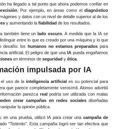
isión ha llegado a tal punto que ahora podemos confiar en
precisión
. Por ejemplo, en áreas como el
diagnóstico
imágenes y datos con un nivel de detalle superior al de los
res
y aumentando la
fiabilidad
de los resultados.
ía también tiene un
lado oscuro
. A medida que la IA se
istinguir entre lo que es creado por una máquina y lo que
o desafío: los
humanos no estamos preparados
para
ncia artificial. El peligro de que una
IA
pueda engañarnos
ciones
en términos de
seguridad
y
ética
.
rmación impulsada por IA
el uso de la
inteligencia artificial
es su potencial para
a que parece completamente verosímil. Alonso advirtió
 información parezca
real
podría ser utilizada con malas
ueden crear campañas en redes sociales
diseñadas
nipular la opinión pública.
 en una prueba, utilizó IA para crear una
campaña de
amado “Tistimito”. Esta campaña logró ser tan efectiva que