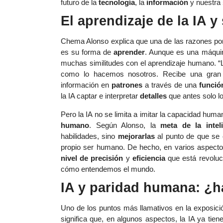
futuro de la
tecnología
, la
información
y nuestra
El aprendizaje de la IA 
Chema Alonso explica que una de las razones por
es su forma de
aprender
. Aunque es una máquin
muchas similitudes con el aprendizaje humano. “La
como lo hacemos nosotros. Recibe una gran ca
información en
patrones
a través de una
funció
la IA captar e interpretar
detalles
que antes solo l
Pero la IA no se limita a imitar la capacidad huma
humano
. Según Alonso, la
meta de la intelig
habilidades, sino
mejorarlas
al punto de que se
propio ser humano. De hecho, en varios aspect
nivel de precisión
y
eficiencia
que está revoluc
cómo entendemos el mundo.
IA y paridad humana: ¿h
Uno de los puntos más llamativos en la exposició
significa que, en algunos aspectos, la IA ya tien