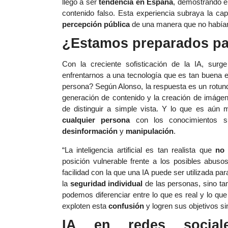
llegó a ser
tendencia en España
, demostrando e
contenido falso. Esta experiencia subraya la ca
percepción pública
de una manera que no habíam
¿Estamos preparados par
Con la creciente sofisticación de la IA, sur
enfrentarnos a una tecnología que es tan buena 
persona? Según Alonso, la respuesta es un rotu
generación de contenido y la creación de imágen
de distinguir a simple vista. Y lo que es aún
cualquier persona
con los conocimientos su
desinformación
y
manipulación
.
“La inteligencia artificial es tan realista que
no 
posición vulnerable frente a los posibles abus
facilidad con la que una IA puede ser utilizada p
la
seguridad individual
de las personas, sino ta
podemos diferenciar entre lo que es real y lo qu
exploten esta
confusión
y logren sus objetivos si
IA en redes social