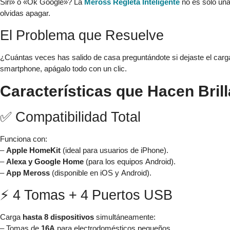
Siri» o «Ok Google»? La
Meross Regleta Inteligente
no es solo una
olvidas apagar.
El Problema que Resuelve
¿Cuántas veces has salido de casa preguntándote si dejaste el carg
smartphone, apágalo todo con un clic.
Características que Hacen Brill
✅ Compatibilidad Total
Funciona con:
–
Apple HomeKit
(ideal para usuarios de iPhone).
–
Alexa y Google Home
(para los equipos Android).
–
App Meross
(disponible en iOS y Android).
⚡ 4 Tomas + 4 Puertos USB
Carga
hasta 8 dispositivos
simultáneamente:
– Tomas de
16A
para electrodomésticos pequeños.