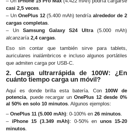
– Un
iPhone 15 Pro Max
(4.422 mAh) podría cargarse
casi 2,5 veces
.
– Un
OnePlus 12
(5.400 mAh) tendría
alrededor de 2
cargas completas
.
– Un
Samsung Galaxy S24 Ultra
(5.000 mAh)
alcanzaría
2,4 cargas
.
Eso sin contar que también sirve para tablets,
auriculares inalámbricos e incluso algunos portátiles
que admiten carga por USB-C.
2. Carga ultrarrápida de 100W: ¿En
cuánto tiempo carga un móvil?
Aquí es donde brilla esta batería. Con
100W de
potencia
, puede recargar un
OnePlus 12 desde 0%
al 50% en solo 10 minutos
. Algunos ejemplos:
–
OnePlus 11 (5.000 mAh)
: 0-100% en
26 minutos
.
–
iPhone 15 (3.349 mAh)
: 0-50% en
unos 15-20
minutos
.