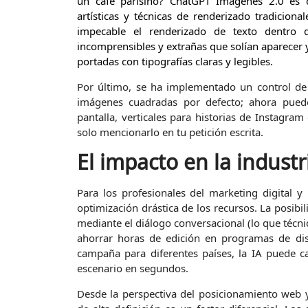
un café parisino? ChatGPT Imágenes 2.0 es c
artísticas y técnicas de renderizado tradici
impecable el renderizado de texto dentro de
incomprensibles y extrañas que solían aparecer y
portadas con tipografías claras y legibles.
Por último, se ha implementado un control de r
imágenes cuadradas por defecto; ahora pued
pantalla, verticales para historias de Instagra
solo mencionarlo en tu petición escrita.
El impacto en la industr
Para los profesionales del marketing digital y
optimización drástica de los recursos. La posib
mediante el diálogo conversacional (lo que téc
ahorrar horas de edición en programas de dis
campaña para diferentes países, la IA puede ca
escenario en segundos.
Desde la perspectiva del posicionamiento web y