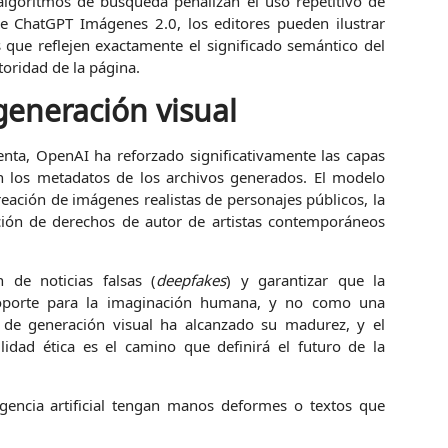
s algoritmos de búsqueda penalizan el uso repetitivo de
e ChatGPT Imágenes 2.0, los editores pueden ilustrar
 que reflejen exactamente el significado semántico del
toridad de la página.
generación visual
nta, OpenAI ha reforzado significativamente las capas
n los metadatos de los archivos generados. El modelo
creación de imágenes realistas de personajes públicos, la
ción de derechos de autor de artistas contemporáneos
 de noticias falsas (
deepfakes
) y garantizar que la
n soporte para la imaginación humana, y no como una
 de generación visual ha alcanzado su madurez, y el
ilidad ética es el camino que definirá el futuro de la
gencia artificial tengan manos deformes o textos que