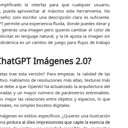
mplificado la interfaz para que cualquier usuario,
a, pueda aprovechar al máximo esta herramienta. No
ño; solo escribir una descripción clara es suficiente.
T permite una experiencia fluida, donde puedes iterar y
si generas una imagen pero quieres cambiar el color de
citas en lenguaje natural, y la IA ajusta la imagen sin
 dinámica es un cambio de juego para flujos de trabajo
ChatGPT Imágenes 2.0?
tas trae esta versión? Para empezar, la calidad de las
ativo. Hablamos de resoluciones más altas, texturas más
se debe a que OpenAI ha actualizado la arquitectura del
joradas y un mayor número de parámetros entrenables.
 mejor las relaciones entre objetos y espacios, lo que
eales, no simples bocetos digitales.
ágenes en estilos específicos. ¿Quieres una ilustración
 una
pintura al óleo impresionista que capte la esencia de