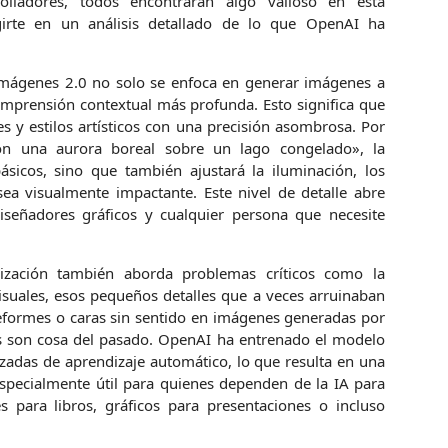
olladores, todos encontrarán algo valioso en esta
girte en un análisis detallado de lo que OpenAI ha
 Imágenes 2.0 no solo se enfoca en generar imágenes a
omprensión contextual más profunda. Esto significa que
s y estilos artísticos con una precisión asombrosa. Por
con una aurora boreal sobre un lago congelado», la
sicos, sino que también ajustará la iluminación, los
ea visualmente impactante. Este nivel de detalle abre
, diseñadores gráficos y cualquier persona que necesite
lización también aborda problemas críticos como la
isuales, esos pequeños detalles que a veces arruinaban
formes o caras sin sentido en imágenes generadas por
 son cosa del pasado. OpenAI ha entrenado el modelo
zadas de aprendizaje automático, lo que resulta en una
especialmente útil para quienes dependen de la IA para
s para libros, gráficos para presentaciones o incluso
.