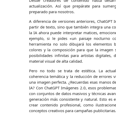
Desde creadores de contenido hasta desarr
actualización. Así que prepárate para sumer
preparado para nosotros.
A diferencia de versiones anteriores, ChatGPT
partir de texto, sino que también integra una c
la IA ahora puede interpretar matices, emocione
ejemplo, si le pides «un paisaje nocturno 
herramienta no solo dibujará los elementos bá
colores y la composición para que la imagen s
posibilidades infinitas para artistas digitales
material visual de alta calidad.
Pero no todo se trata de estética. La actua
coherencia temática y la reducción de errores v
una imagen perfecta. ¿Recuerdas esas manos de
IA? Con ChatGPT Imágenes 2.0, esos problemas
con conjuntos de datos masivos y técnicas avan
generación más consistente y natural. Esto es 
crear contenido profesional, como ilustracione
conceptos creativos para campañas publicitarias