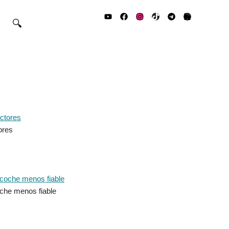
🔍
ores
che menos fiable