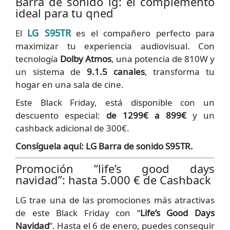
Barra de sonido lg: el complemento
ideal para tu qned
LG S95TR
El
es el compañero perfecto para
maximizar tu experiencia audiovisual. Con
tecnología
Dolby Atmos
, una potencia de 810W y
un sistema de
9.1.5 canales
, transforma tu
hogar en una sala de cine.
Este Black Friday, está disponible con un
descuento especial:
de 1299€ a 899€
y un
cashback adicional de 300€.
Consíguela aquí: LG Barra de sonido S95TR.
Promoción “life’s good days
navidad”: hasta 5.000 € de Cashback
LG trae una de las promociones más atractivas
de este Black Friday con “
Life’s Good Days
Navidad
”. Hasta el 6 de enero, puedes conseguir