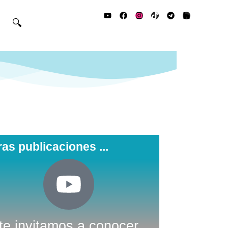
🔍
ras publicaciones ...
te invitamos a conocer