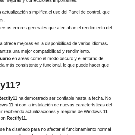
arias mejoras y correcciones importantes:
 actualización simplifica el uso del Panel de control, que
os.
versos errores generales que afectaban el rendimiento del
ra ofrece mejoras en la disponibilidad de varios idiomas.
rantiza una mejor compatibilidad y rendimiento.
suario
en áreas como el modo oscuro y el entorno de
cia más consistente y funcional, lo que puede hacer que
fy11?
Rectify11
ha demostrado ser confiable hasta la fecha. No
ows 11
ni con la instalación de nuevas características del
uir recibiendo actualizaciones y mejoras de Windows 11
 con
Rectify11
.
y se ha diseñado para no afectar el funcionamiento normal