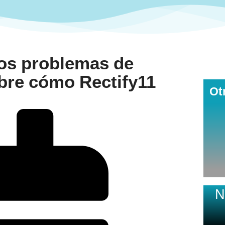
los problemas de
re cómo Rectify11
Ot
N