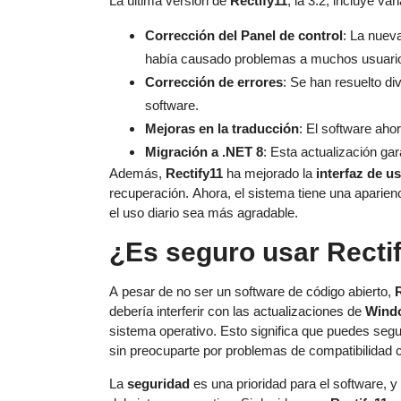
La última versión de
Rectify11
, la 3.2, incluye v
Corrección del Panel de control
: La nueva
había causado problemas a muchos usuari
Corrección de errores
: Se han resuelto di
software.
Mejoras en la traducción
: El software aho
Migración a .NET 8
: Esta actualización ga
Además,
Rectify11
ha mejorado la
interfaz de u
recuperación. Ahora, el sistema tiene una aparien
el uso diario sea más agradable.
¿Es seguro usar Recti
A pesar de no ser un software de código abierto,
debería interferir con las actualizaciones de
Wind
sistema operativo. Esto significa que puedes seg
sin preocuparte por problemas de compatibilidad
La
seguridad
es una prioridad para el software, 