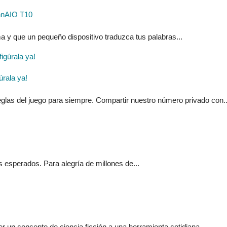
 InnAIO T10
ma y que un pequeño dispositivo traduzca tus palabras...
rala ya!
glas del juego para siempre. Compartir nuestro número privado con..
s esperados. Para alegría de millones de...
er un concepto de ciencia ficción a una herramienta cotidiana....