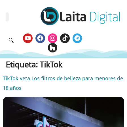
🔍
Etiqueta:
TikTok
TikTok veta Los filtros de belleza para menores de
18 años