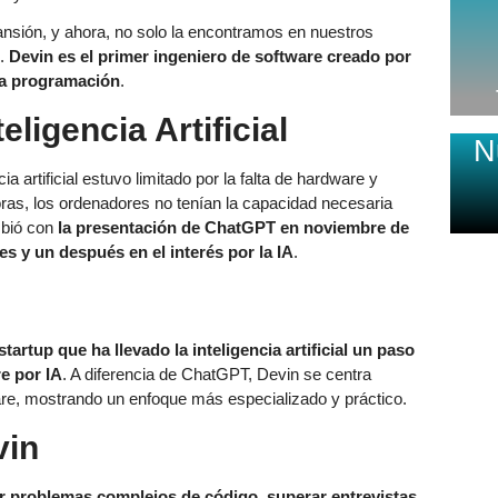
xpansión, y ahora, no solo la encontramos en nuestros
l.
Devin
es el primer ingeniero de software creado por
la programación
.
eligencia Artificial
N
a artificial estuvo limitado por la falta de hardware y
oras, los ordenadores no tenían la capacidad necesaria
mbió con
la presentación de ChatGPT en noviembre de
s y un después en el interés por la IA
.
artup que ha llevado la inteligencia artificial un paso
re por IA
. A diferencia de ChatGPT, Devin se centra
are, mostrando un enfoque más especializado y práctico.
vin
r problemas complejos de código, superar entrevistas