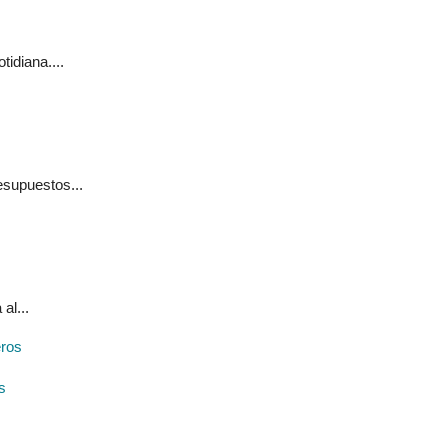
idiana....
esupuestos...
al...
s