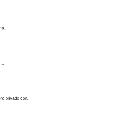
a...
...
o privado con...