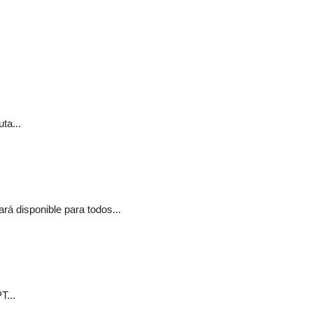
ta...
á disponible para todos...
T...